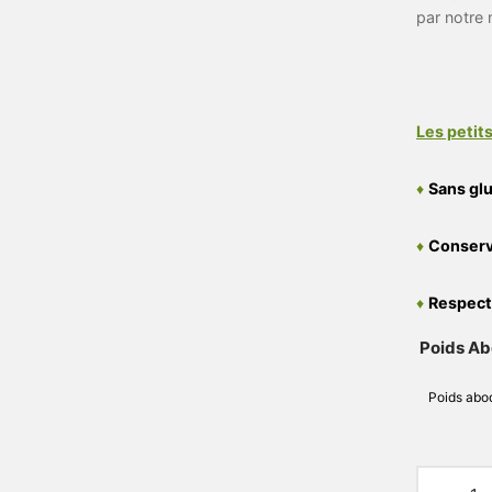
par notre 
Les petits
♦
Sans gl
♦
Conserv
♦
Respect
Poids A
Poids abo