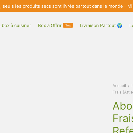
e, seuls les produits secs sont livrés partout dans le monde 
 box à cuisiner
Box à Offrir
Livraison Partout 🌍
L
New
Accueil
/
Frais (Att
Abo
Frai
Ref