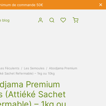
- Minimum de commande 50€
e blog
Les Féculents
/
Les Semoules
/
Abodjama Premium
iéké Sachet Refermable) – 1kg ou 10kg
djama Premium
s (Attiéké Sachet
ermable) – 1kg ou