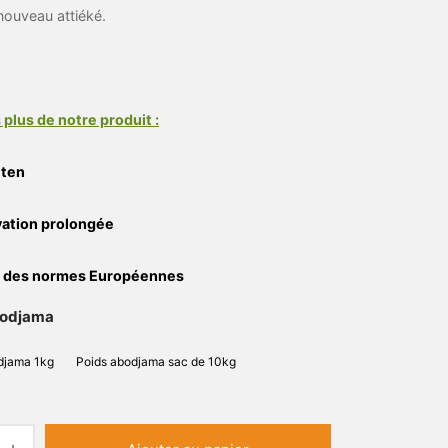
nouveau attiéké.
 plus de notre produit :
uten
ation prolongée
 des normes Européennes
bodjama
djama 1kg
Poids abodjama sac de 10kg