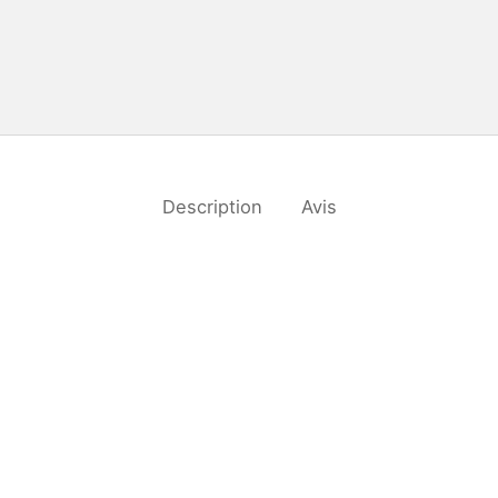
Description
Avis
kg
Mil (Monikrou) – 500g
Ch
pi