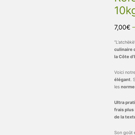
10k
7,00
€
“L’atchèkè
culinaire
la Côte d’
Voici not
élégant
. 
les
normes
Ultra pra
frais plu
de la text
Son goût 