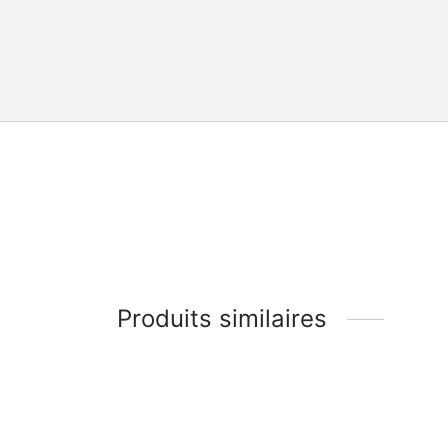
Produits similaires
Attiéké Frais (Sémoule de Manioc) – 1kg ou 10