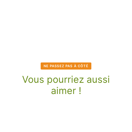
NE PASSEZ PAS À CÔTÉ
Vous pourriez aussi
aimer !
Noix de Cajou Entières
Noix de Cajou Entières
Bio Grillées Sucrées et
Bio Grillées et Salées –
Salées – 150g
150g