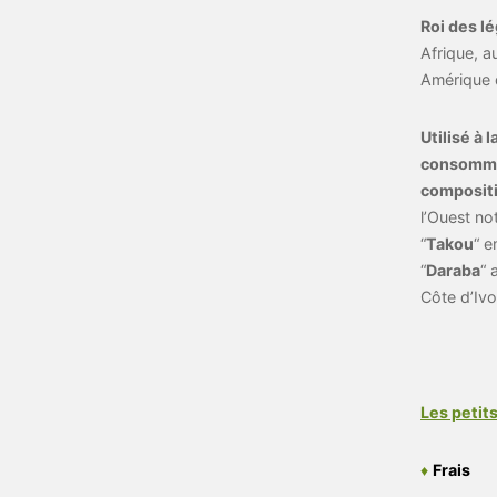
Roi des l
Afrique, a
Amérique 
Utilisé à
consommé
compositi
l’Ouest no
“
Takou
“ e
“
Daraba
“ 
Côte d’Ivo
Les petits
♦
Frais