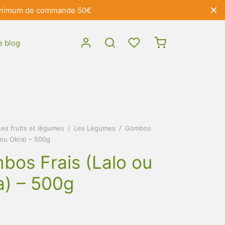
- Minimum de commande 50€
e blog
Les fruits et légumes
/
Les Légumes
/
Gombos
 ou Okra) – 500g
bos Frais (Lalo ou
a) – 500g