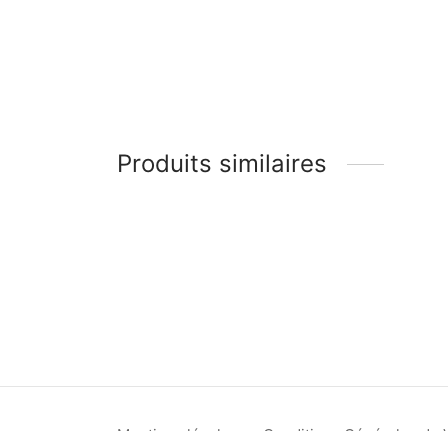
Produits similaires
Confiture Artisanale Ananas-Gingembre – 23
7,90
€
Mentions légales
Conditions Générales de 