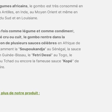
égumes africains
, le gombo est très consommé en
u Antilles, en Inde, au Moyen Orient et même en
du Sud et en Louisiane.
 la fois comme légume et comme condimen
t,
 cru ou cuit
,
le gombo rentre dans la
on de plusieurs sauces célèbres
en Afrique de
tamment la “
Soupoukandja
“ au Sénégal, la sauce
n Guinée-Bissau, le “
Fetri Dessi
“ au Togo, le
au Tchad ou encore la fameuse sauce “
Kopé
“ de
ire.
 plus de notre produit :