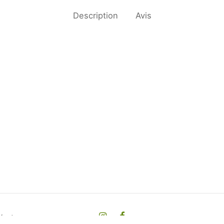
Description
Avis
0g
Mangues Tropicales – La pièce
Ma
5,00
€
11
Ventes