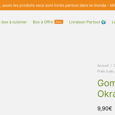
e, seuls les produits secs sont livrés partout dans le monde 
 box à cuisiner
Box à Offrir
Livraison Partout 🌍
L
New
Accueil
/
Frais (Lalo
Gom
Okr
9,90
€