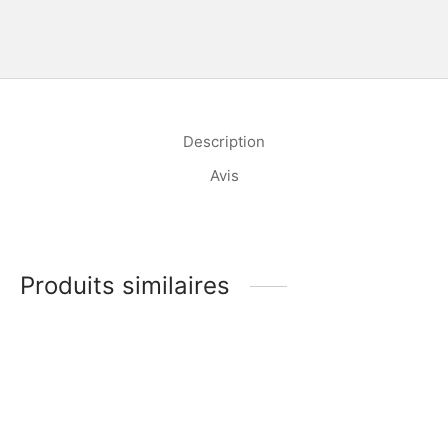
Description
Avis
Produits similaires
Piments antillais frais –
Beurre de Karité (ou « Si
200g
Yiri » en Bambara du Mali)
– La boîte 420g
6,90
€