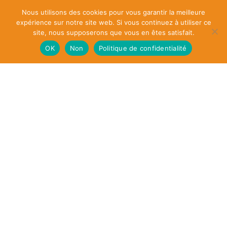
On vous propose le mafé en version :
Végétarienne.
Nous utilisons des cookies pour vous garantir la meilleure
expérience sur notre site web. Si vous continuez à utiliser ce
site, nous supposerons que vous en êtes satisfait.
OK
Non
Politique de confidentialité
ANECDOTE :
sur la définition littérale « Tiga dèguè na »
au Mali :
« Tiga » : signifie Arachide
« Tiga dèguè » : signifie Pâte d’arachides
« Tiga dèguè na » : signifie sauce à bases
d’arachides
CONTENU DE VOTRE BOX :
♦
Des produits frais
, le plus souvent de saison,