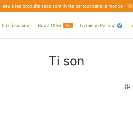
e, seuls les produits secs sont livrés partout dans le monde 
 box à cuisiner
Box à Offrir
Livraison Partout 🌍
L
New
Ti son