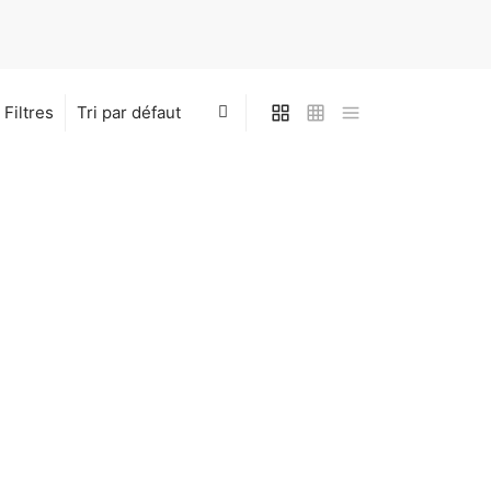
Filtres
ou
Escargots Africains Surgelés –
250g
19,00
€
Morue Salée et Séchée –
pé) –
(Makayabu) La pièce
9,90
€