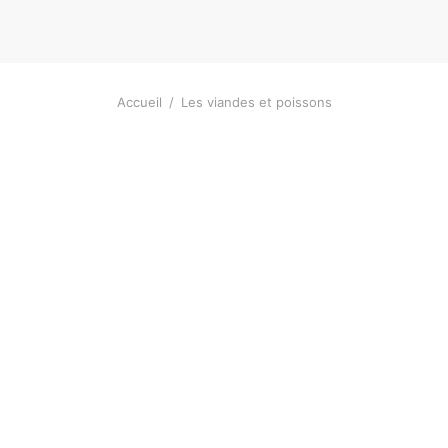
Accueil
/
Les viandes et poissons
Ailes de Poulet Fraiches (Halal) –
Capita
1kg
500g
7,90
€
30,00
Guedj (Poisson fermenté) – 100g
Kplo (
4,90
€
13,90