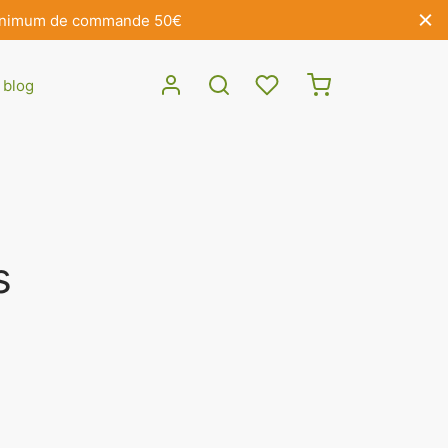
- Minimum de commande 50€
 blog
s